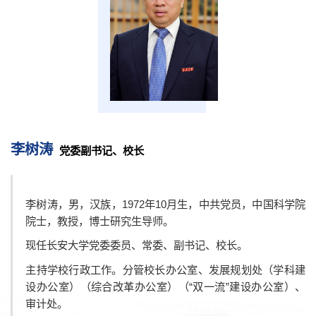
院士风采
二级教授
黄大年式教师团队
教师个人主页
本科教育
研究生教育
国际教育
继续教育
重点学科
李树涛
党委副书记、校长
李树涛，男，汉族，1972年10月生，中共党员，中国科学院
院士，教授，博士研究生导师。
科研概况
科研平台
科研团队
科研成果
学术期刊
现任长安大学党委委员、常委、副书记、校长。
主持学校行政工作。分管校长办公室、发展规划处（学科建
设办公室）（综合改革办公室）（“双一流”建设办公室）、
审计处。
本科招生
研究生招生
留学生招生
成人教育