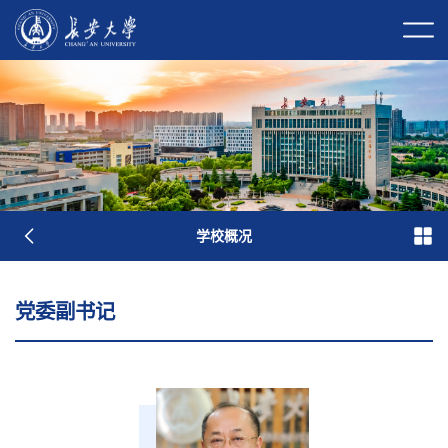
校长信箱
校园门户
校内邮件
学校概况
学校简介
现任领导
历任领导
历史沿革
长大标识
长大映像
党委副书记
党群部门
行政部门
直附属单位
教学科研单位