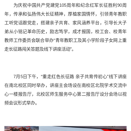
学校简介
现任领导
历任领导
历史沿革
长大标识
为庆祝中国共产党建党105周年和纪念红军长征胜利90周
长大映像
年，传承和弘扬伟大长征精神，厚植家国情怀，引领青年教职
工听党话跟党走，搭建亲子共育、家风涵养平台，引导长大子
弟从小铭记革命历史，励志笃学，成才报国，校工会、校青年
教师工作委员会联合举办“青年教职工及其小学阶段子女网上重
走长征路闯关答题及线下讲座活动”。
7月5日下午，“重走红色长征路 亲子共育传初心”线下讲座
在南北校区同时举办，讲座主会场设在南校区北院学术交流中
心一楼报告厅，北校区师生服务中心第二报告厅设分会场以视
党群部门
行政部门
直附属单位
教学科研单位
频会议形式举办。