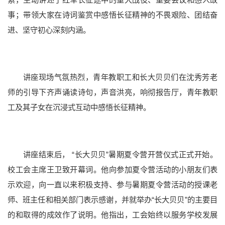
事；带领大家在诗词鉴赏中感悟长征精神的不畏艰险、团结奋
进、坚守初心深刻内涵。
本科教育
研究生教育
国际教育
继续教育
重点学科
讲座现场气氛热烈，青年教职工和长大贝贝们在
沈秀芳
老
师的引导下齐声诵读诗句，声音洪亮，响彻报告厅，青年教职
工及其子女在沉浸式互动中感悟长征精神。
讲座结束后， “长大贝贝”暑期夏令营开营仪式正式开始。
校工会主席王卫致开幕词。他向参加夏令营活动的小朋友们表
示欢迎，向一直以来积极支持、参与暑期夏令营活动的授课老
科研概况
科研平台
科研团队
科研成果
学术期刊
师、班主任和相关部门表示感谢，并就举办“长大贝贝”的主要目
的和取得的成效作了说明。
他指出，工会始终以服务学校发展