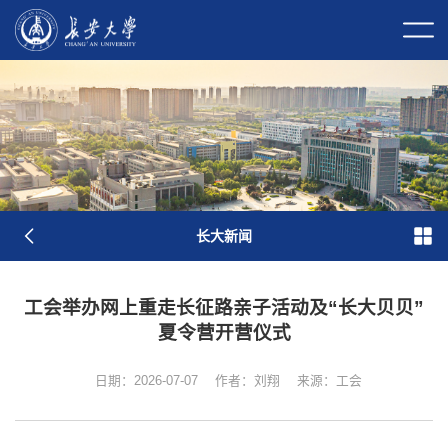
校长信箱
校园门户
校内邮件
原
图
长大新闻
工会举办网上重走长征路亲子活动及“长大贝贝”
夏令营开营仪式
日期：2026-07-07
作者：刘翔
来源：工会